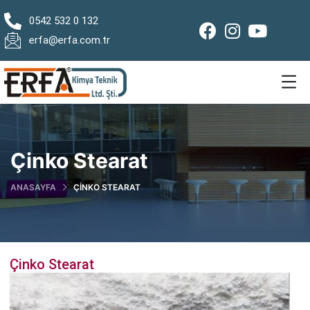
0542 532 0 132
erfa@erfa.com.tr
Çinko Stearat
ANASAYFA
ÇINKO STEARAT
Çinko Stearat